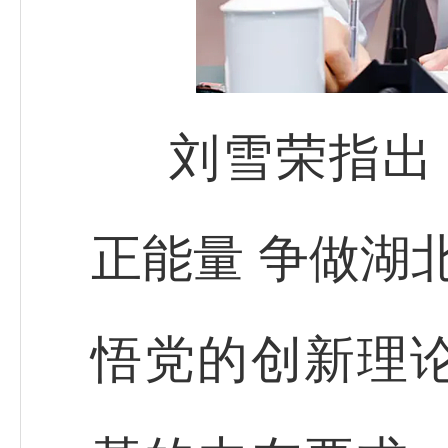
刘雪荣指出
正能量 争做湖
悟党的创新理