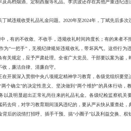
卡及高档烟酒、定制西服等礼品。李洪波还存在其他严重违纪违
。
丁斌违规收受礼品礼金问题。2020年至2024年，丁斌先后多
例中，有的不收敛、不收手，违规收礼时间跨度长；有的来者不
作为“一把手”，无视纪律规矩违规收礼，带坏风气。这些行为
条有关规定，应予严肃处理。全省广大党员、干部要以案为鉴，
不收，廉洁自律、清廉自守。
正在开展深入贯彻中央八项规定精神学习教育，各级党组织要坚
“两个确立”的决定性意义、坚决做到“两个维护”的具体行动，
务以及明显超出正常礼尚往来的礼品礼金。各级纪检监察机关
猛药去疴，对学习教育期间顶风违纪的，要从严从快从重查处，
金背后的说情打招呼、插手干预、搞“小圈子”以及利益交换、权