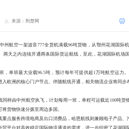
|
来源：荆楚网
霞，中州航空一架波音777全货机满载96吨货物，从鄂州花湖国
航。两天之内连续开通两条国际货运航线，至此，花湖国际机场国
班，单班最大业载96.5吨，预计每年可提供超1万吨航空运
进入欧洲的核心门户节点。伴随航线开通，相关物流企业将同步
线同样由中州航空执飞，计划每周一班，单程可运载近100吨
可将货物快速分拨至周边多国。
线重点服务跨境电商及出口消费品，哈恩航线则兼顾电子产品、
外贸平台对高效稳定国际物流通道的需求，进一步织密了花湖国