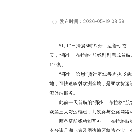
发布时间：2026-05-19 08:59
5月17日清晨5时32分，迎着朝
天，“鄂州—布拉格”航线刚刚完成首
119条。
“鄂州—哈恩”货运航线每周执飞两
地，可快速辐射欧洲全境，是亚欧货运
海外端服务。
此前一天首航的“鄂州—布拉格”航
欧第三大货运枢纽，其铁路与公路网络
两条新航线功能互补——布拉格航
充分满足湖北省及周边地区制造企业、