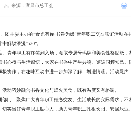
|
来源：宜昌市总工会
联、团县委主办的“食光有你·书卷为媒”青年职工交友联谊活动在
解锁浪漫“520”。
足。青年职工有序签到入场，领取专属号码牌和美食性格贴纸，共
读书心得与生活感悟，大家在书香中产生共鸣、邂逅同频知己。随
积极协作，在趣味互动中进一步加深了解、增进情谊。活动尾声
，活动巧妙融合书香文化与烟火美食，既有温度又有格调。
团部门，聚焦广大青年职工婚恋交友、生活成长的实际需求，不
，切实当好青年职工贴心人，助力青年职工扎根长阳、安居乐业