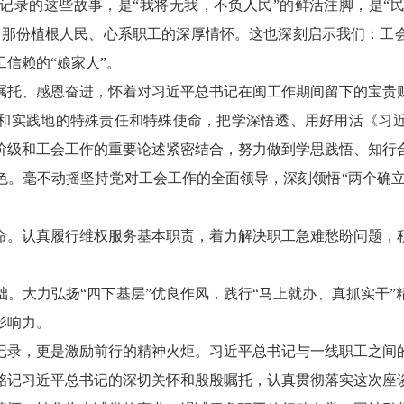
记录的这些故事，是“我将无我，不负人民”的鲜活注脚，是“
到那份植根人民、心系职工的深厚情怀。这也深刻启示我们：工
信赖的“娘家人”。
嘱托、感恩奋进，怀着对习近平总书记在闽工作期间留下的宝贵
和实践地的特殊责任和特殊使命，把学深悟透、用好用活《习
阶级和工会工作的重要论述紧密结合，努力做到学思践悟、知行
。毫不动摇坚持党对工会工作的全面领导，深刻领悟“两个确立
命。认真履行维权服务基本职责，着力解决职工急难愁盼问题，
。大力弘扬“四下基层”优良作风，践行“马上就办、真抓实干
影响力。
记录，更是激励前行的精神火炬。习近平总书记与一线职工之间
铭记习近平总书记的深切关怀和殷殷嘱托，认真贯彻落实这次座