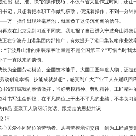
独创出“稳、准、快”的操作技巧，不仅节省大量作业时间，还让
习书记，只想着把本职工作做到极致，便沉着操作，不到一分钟
——万一操作出现丝毫差池，就辜负了这份沉甸甸的信任。
身份再次在北京见到习近平同志。我汇报了自己进入宁波舟山港
作法正在宁波舟山港集团内部推广，有效提升了港口集装箱作业效
：“宁波舟山港的集装箱吞吐量是不是全国第三？”可惜当时我太
补了一直以来的遗憾。
成长为全国劳动模范、全国技术能手、大国工匠年度人物，还担
劳动创造幸福、技能成就梦想”，感受到广大产业工人在踊跃回应
总书记叮嘱我的事情做好，当好劳模精神、劳动精神、工匠精神
奋斗书写生命辉煌，在平凡岗位上干出不平凡的业绩，不辜负习
的作品 凝聚工人阶级听党话、跟党走的思想共识
赵 洁
关心关爱不同岗位的劳动者。从与劳模亲切交谈，到为工匠点赞