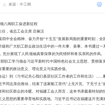
|
来源：中工网
带领八闽职工奋进新征程
主任，省总工会主席 庄稼汉
届四中全会精神、奋力开创“十五五”发展新局面的重要时刻，全
阶级和广大职工群众政治生活中的一件大事、喜事。本书通过一
，充分展现了人民领袖真挚深厚的为民情怀和务实亲民的作风。
干部职工学习领会习近平新时代中国特色社会主义思想、贯彻落
有重要的政治意义、理论意义与实践价值。
命运》到《习书记关心我们基层社区工作者的工作和生活》……
平同志亲自推动，结束了连家船工世代“上无片瓦、下无寸土”的漂泊
者和社区群众的冷暖。对福建工会人而言，这本书承载着特别的
主义思想的重要孕育地和实践地。习近平总书记在福建这片充满激