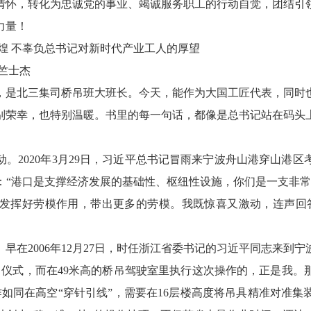
情怀，转化为忠诚党的事业、竭诚服务职工的行动自觉，团结引
力量！
煌 不辜负总书记对新时代产业工人的厚望
竺士杰
，是北三集司桥吊班大班长。今天，能作为大国工匠代表，同时
别荣幸，也特别温暖。书里的每一句话，都像是总书记站在码头
。2020年3月29日，习近平总书记冒雨来宁波舟山港穿山港
：“港口是支撑经济发展的基础性、枢纽性设施，你们是一支非常
发挥好劳模作用，带出更多的劳模。我既惊喜又激动，连声回
早在2006年12月27日，时任浙江省委书记的习近平同志来到
吊仪式，而在49米高的桥吊驾驶室里执行这次操作的，正是我。那年
如同在高空“穿针引线”，需要在16层楼高度将吊具精准对准