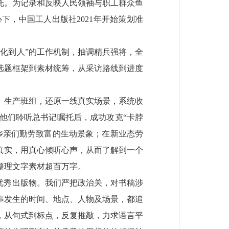
托。为记录和反映人民领袖与职工群众鱼
，中国工人出版社2021年开始策划准
化到人”的工作机制，抽调精兵强将，全
选题框架到素材统筹，从采访路线到进度
、生产班组，还原一线真实场景，系统收
他们聆听总书记嘱托后，成功攻克“卡脖
乡亲们勤劳致富的生动景象；在新业态劳
真实，用真心倾听心声，从而了解到一个
整理文字素材超百万字。
优秀出版物。我们严把政治关，对书稿涉
事发生的时间、地点、人物及场景，都追
次，从句式到标点，反复推敲，力求语言平