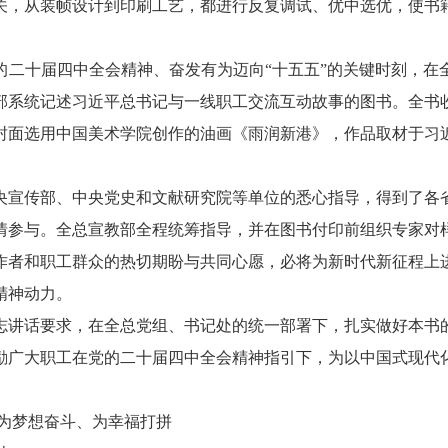
关，从装帧设计到印刷工艺，都进行反复调试、优中选优，使书
的二十届四中全会精神、奋发有为迈向“十五五”的关键时刻，在
系统记述习近平总书记与一线职工交流互动故事的图书。全书收
。封面选用中国美术学院创作的油画《雨润新港》，作品取材于习近
央宣传部、中央党史和文献研究院等单位的悉心指导，得到了各
情参与。全总宣教部全程统筹指导，并在图书付印前组织专家对
作者和职工群众的热切期盼与共同心愿，必将为新时代新征程上
精神动力。
志讲话要求，在全总党组、书记处的统一部署下，扎实做好本书
励广大职工在党的二十届四中全会精神指引下，为以中国式现代
起为梦想奋斗、为幸福打拼