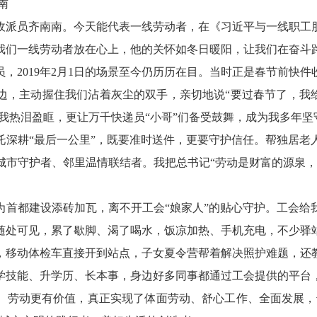
南
收派员齐南南。今天能代表一线劳动者，在《习近平与一线职工
我们一线劳动者放在心上，他的关怀如冬日暖阳，让我们在奋斗
，2019年2月1日的场景至今仍历历在目。当时正是春节前快
边，主动握住我们沾着灰尘的双手，亲切地说“要过春节了，我给
让我热泪盈眶，更让万千快递员“小哥”们备受鼓舞，成为我多年
托深耕“最后一公里”，既要准时送件，更要守护信任。帮独居老
城市守护者、邻里温情联结者。我把总书记“劳动是财富的源泉，
为首都建设添砖加瓦，离不开工会“娘家人”的贴心守护。工会给
随处可见，累了歇脚、渴了喝水，饭凉加热、手机充电，不少驿站
，移动体检车直接开到站点，子女夏令营帮着解决照护难题，还
学技能、升学历、长本事，身边好多同事都通过工会提供的平台
、劳动更有价值，真正实现了体面劳动、舒心工作、全面发展，