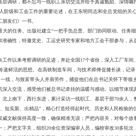
基层调研，都不忘与一线职工亲切交流并给予真诚勉励、深情嘱
人阶级和工会工作的重要论述，在王东明同志和全总党组的关心下
职工朋友们》一书。
重大的任务。出版社建立“一把手负总责、部门协同联动、任务细
和准确性，特邀党史、工运史研究专家和地方工会干部参与，从
央工作以来考察调研的足迹，奔赴全国17个省份，深入工厂车间
传递鲜活的思想。在高铁制造车间，与技术师傅促膝长谈，记录
兴一线，与致富带头人并肩劳作，捕捉他们在总书记关怀下带领
机深入交流，感受他们被总书记牵挂的温暖与感动。以细节体现
。北上南下，西行东进，累计采访一线职工、基层干部70余人，
错、短实新、出精品”，精心打造经得起时代、历史和人民检验的
权威文献保持高度一致，确保精准无误；严把内容关，对每个故
；严把文字关，组织20余位资深编审人员，编校审改30多轮