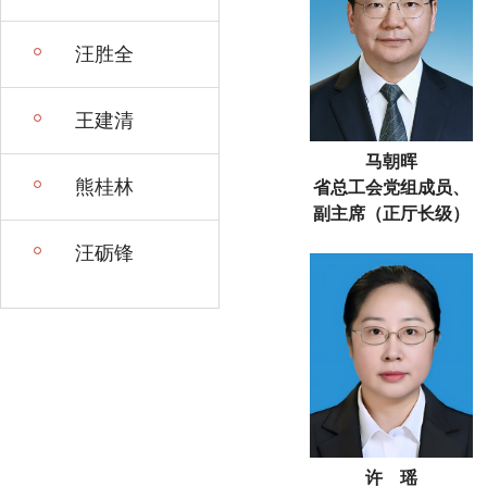
汪胜全
王建清
马朝晖
熊桂林
省总工会党组成员、
副主席（正厅长级）
汪砺锋
许 瑶