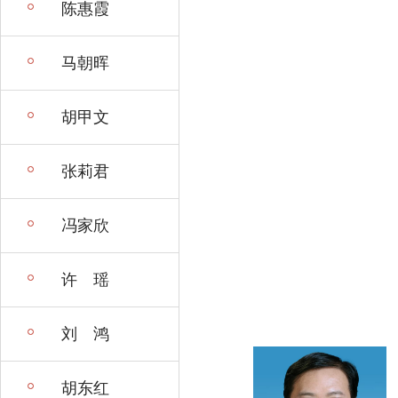
陈惠霞
马朝晖
胡甲文
张莉君
冯家欣
许 瑶
刘 鸿
胡东红