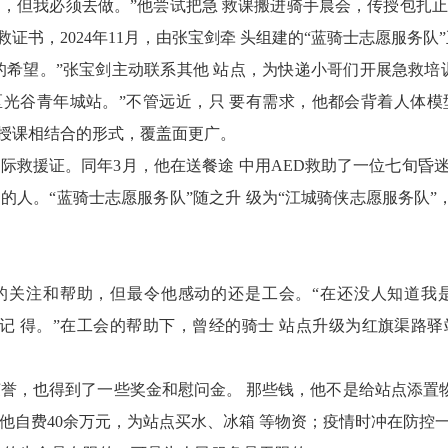
，但我必须去做。”他尝试把急 救课搬进骑手晨会，传授包扎止
救证书，2024年11月，由张宝剑牵 头组建的“蓝骑士志愿服务队
的希望。”张宝剑主动联系其他 站点，为快递小哥们开展急救培
光谷青年城站。”不管远近，只 要有需求，他都会背着人体模
下授课相结合的形式，覆盖面更广。
 国际救援证。同年3月，他在送餐途 中用AED救助了一位七旬
 的人。“蓝骑士志愿服务队”随之升 级为“江城骑侠志愿服务队”，
的关注和帮助，但最令他感动的还是工会。“在还没人知道我
直记 得。”在工会的帮助下，曾经的骑士 站点升级为红旗渠路
荣誉，也得到了一些奖金和慰问金。 那些钱，他不是给站点添置
， 他自费40余万元，为站点买水、冰箱 等物资；疫情时冲在防控