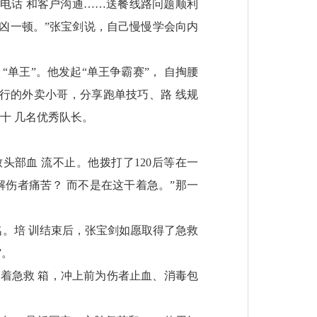
电话 和客户沟通……送餐线路问题顺利
户凶一顿。”张宝剑说，自己慢慢学会向内
“单王”。他发起“单王争霸赛”， 自掏腰
入行的外卖小哥，分享跑单技巧、路 线规
十 几名优秀队长。
头部血 流不止。他拨打了120后等在一
解伤者痛苦？ 而不是在这干着急。”那一
名。培 训结束后，张宝剑如愿取得了急救
”。
提着急救 箱，冲上前为伤者止血、消毒包