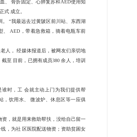
血、 骨折固定、心肺复苏和AED使用知
”正式 成立。
训。 “我最远去过黄陂区前川站、东西湖
型、 AED，带着急救箱，骑着电瓶车前
昏迷老人， 经媒体报道后，被网友们亲切地
截至 目前，已拥有成员380 余人，培训
是谁时，工 会就主动上门为我们提供帮
驿站，饮用水、 微波炉、休息区等一应俱
物资，就是用来救助帮扶，没给自己留一
一线，为社 区医院配送物资；资助贫困女