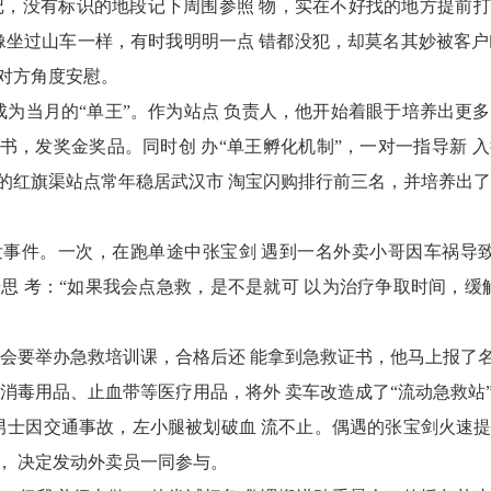
记，没有标识的地段记下周围参照 物，实在不好找的地方提前打
像坐过山车一样，有时我明明一点 错都没犯，却莫名其妙被客
在对方角度安慰。
成为当月的“单王”。作为站点 负责人，他开始着眼于培养出更多 
证书，发奖金奖品。同时创 办“单王孵化机制”，一对一指导新 
的红旗渠站点常年稳居武汉市 淘宝闪购排行前三名，并培养出了
事件。一次，在跑单途中张宝剑 遇到一名外卖小哥因车祸导致
思 考：“如果我会点急救，是不是就可 以为治疗争取时间，缓
十字会要举办急救培训课，合格后还 能拿到急救证书，他马上报了
 消毒用品、止血带等医疗用品，将外 卖车改造成了“流动急救站
一 名男士因交通事故，左小腿被划破血 流不止。偶遇的张宝剑火速
， 决定发动外卖员一同参与。