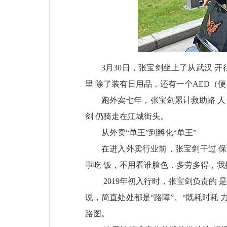
3月30日，张宝剑坐上了从武汉 
里 除了装有日用品，还有一个AED（
跑外卖七年，张宝剑累计救助路 人
剑 仍骑走在江城街头。
从外卖“单王”到孵化“单王”
在进入外卖行业前，张宝剑干过 保
事吃 饭，不用看谁脸色，多劳多得，我挺
2019年初入行时，张宝剑负责的
说，简直处处都是“路障”。“既耗时耗
路图。