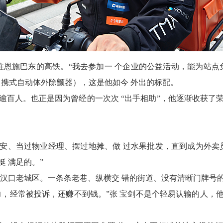
开往恩施巴东的高铁。“我去参加一 个企业的公益活动，能为站点
便 携式自动体外除颤器），这是他如今 外出的标配。
逾百人。也正是因为曾经的一次次 “出手相助”，他逐渐收获了
安、当过物业经理、摆过地摊、做 过水果批发，直到成为外卖
 满足的。”
 是汉口老城区。一条条老巷、纵横交 错的街道、没有清晰门牌号
 力，经常被投诉，还赚不到钱。”张 宝剑不是个轻易认输的人，