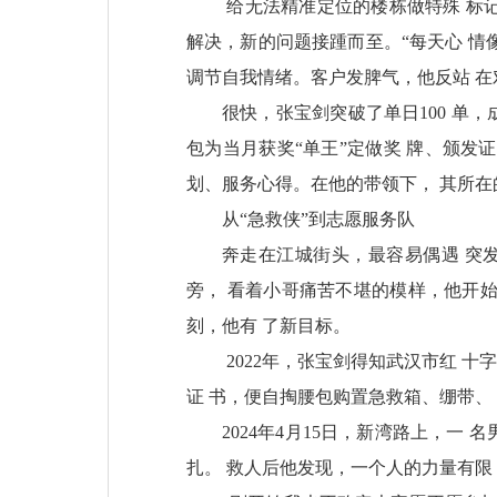
给无法精准定位的楼栋做特殊 标
解决，新的问题接踵而至。“每天心 情
调节自我情绪。客户发脾气，他反站 
很快，张宝剑突破了单日100 单，
包为当月获奖“单王”定做奖 牌、颁发
划、服务心得。在他的带领下， 其所在
从“急救侠”到志愿服务队
奔走在江城街头，最容易偶遇 突发
旁， 看着小哥痛苦不堪的模样，他开始
刻，他有 了新目标。
2022年，张宝剑得知武汉市红 
证 书，便自掏腰包购置急救箱、绷带、
2024年4月15日，新湾路上，
扎。 救人后他发现，一个人的力量有限